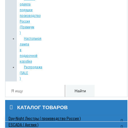
одеяла
подушки
производство
Россия
(Премиум
)
Настольная
лампа
в
подарочной
коробке
Распродажа
(SALE
)
Найти
КАТАЛОГ ТОВАРОВ
Day-Night Люстры ( производство Россия )
ESCADA ( Англия )