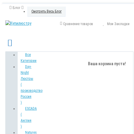
Блог
Смотреть Весь Блог
Сравнение товаров
Мои Закладки
Все
Категории
Ваша корзина пуста!
Day-
Night
Люстры
(
производство
Россия
)
ESCADA
(
Англия
)
Natures