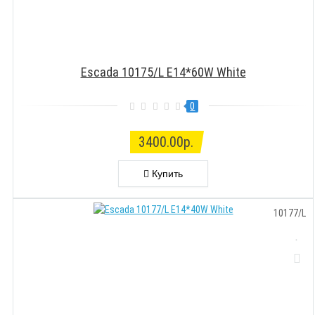
Escada 10175/L Е14*60W White
0
3400.00р.
Купить
10177/L