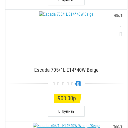
705/1L
Escada 705/1L E14*40W Beige
0
903.00р.
Купить
706/1L